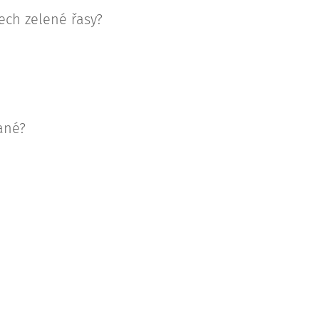
ech zelené řasy?
ané?