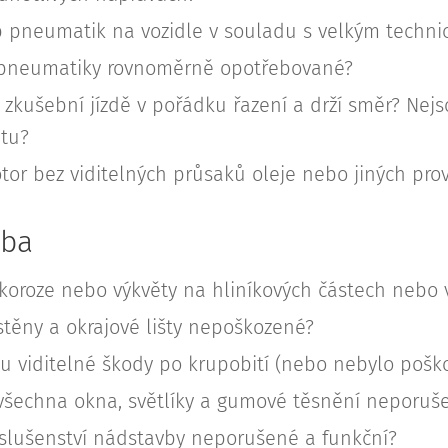
p pneumatik na vozidle v souladu s velkým techn
 pneumatiky rovnoměrně opotřebované?
i zkušební jízdě v pořádku řazení a drží směr? Nej
ntu?
tor bez viditelných průsaků oleje nebo jiných pro
vba
koroze nebo výkvěty na hliníkových částech nebo 
stěny a okrajové lišty nepoškozené?
u viditelné škody po krupobití (nebo nebylo pošk
všechna okna, světlíky a gumové těsnění neporuš
íslušenství nádstavby neporušené a funkční?