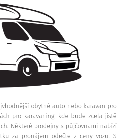
nejvhodnější obytné auto nebo karavan pro
ách pro karavaning, kde bude zcela jistě
ech. Některé prodejny s půjčovnami nabízí
stku za pronájem odečte z ceny vozu. S