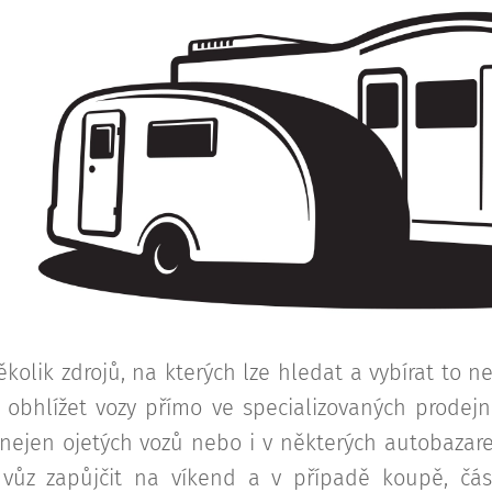
kolik zdrojů, na kterých lze hledat a vybírat to 
 obhlížet vozy přímo ve specializovaných prodejn
 nejen ojetých vozů nebo i v některých autobazar
 vůz zapůjčit na víkend a v případě koupě, čá