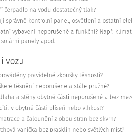
ří čerpadlo na vodu dostatečný tlak?
jí správně kontrolní panel, osvětlení a ostatní ele
tatní vybavení neporušené a funkční? Např. klimatiz
solární panely apod.
í vozu
prováděny pravidelně zkoušky těsnosti?
škeré těsnění neporušené a stále pružné?
dlaha a stěny obytné části neporušené a bez mez
cítit v obytné části plíseň nebo vlhkost?
matrace a čalounění z obou stran bez skvrn?
rchová vanička bez prasklin nebo světlých míst?