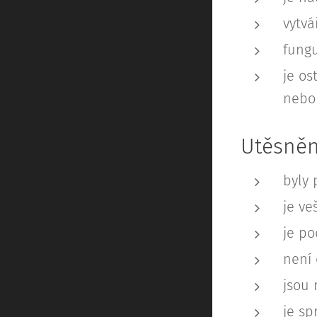
vytvá
fungu
je os
nebo 
Utěsněn
byly 
je ve
je po
není 
jsou 
je sp