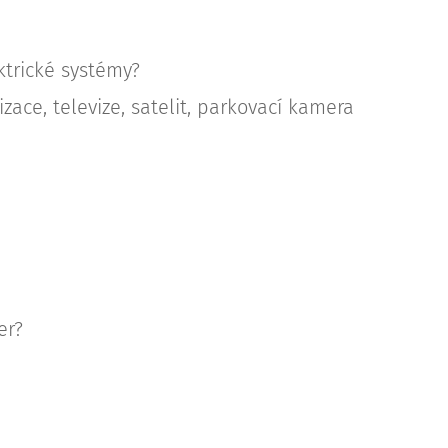
ktrické systémy?
ace, televize, satelit, parkovací kamera
er?