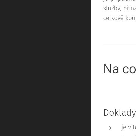
služby, při
celkově koup
Na co
Doklady
je v 