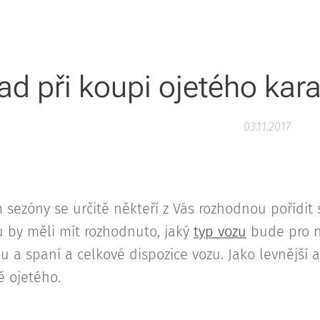
ad při koupi ojetého ka
03.11.2017
 sezóny se určitě někteří z Vás rozhodnou pořídit 
u by měli mít rozhodnuto, jaký
typ vozu
bude pro ně
du a spaní a celkové dispozice vozu. Jako levnější 
ě ojetého.