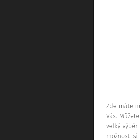
Zde máte ně
Vás. Můžete
velký výběr
možnost si