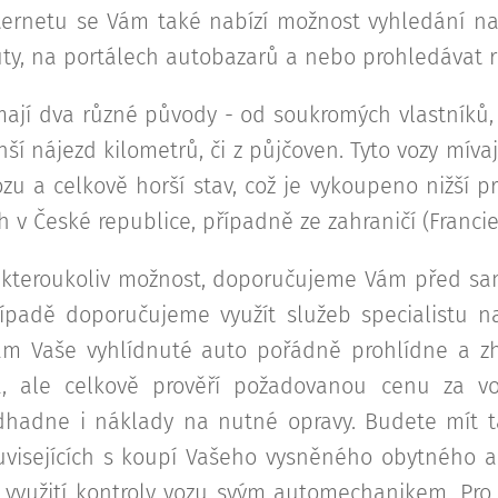
ternetu se Vám také nabízí možnost vyhledání na
ty, na portálech autobazarů a nebo prohledávat rů
ají dva různé původy - od soukromých vlastníků, kt
ší nájezd kilometrů, či z půjčoven. Tyto vozy míva
ozu a celkově horší stav, což je vykoupeno nižší p
 v České republice, případně ze zahraničí (Francie
e kteroukoliv možnost, doporučujeme Vám před s
ípadě doporučujeme využít služeb specialistu na
m Vaše vyhlídnuté auto pořádně prohlídne a zh
la, ale celkově prověří požadovanou cenu za v
hadne i náklady na nutné opravy. Budete mít t
visejících s koupí Vašeho vysněného obytného au
 využití kontroly vozu svým automechanikem. Pro 