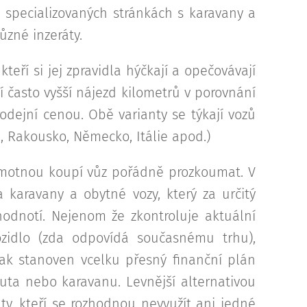
 specializovaných stránkách s karavany a
zné inzeráty.
eří si jej zpravidla hýčkají a opečovávají
jí často vyšší nájezd kilometrů v porovnání
rodejní cenou. Obě varianty se týkají vozů
, Rakousko, Německo, Itálie apod.)
amotnou koupí vůz pořádně prozkoumat. V
 karavany a obytné vozy, který za určitý
odnotí. Nejenom že zkontroluje aktuální
ozidlo (zda odpovídá současnému trhu),
ak stanoven vcelku přesný finanční plán
ta nebo karavanu. Levnější alternativou
ty, kteří se rozhodnou nevyužít ani jedné