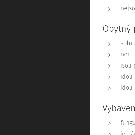
nejso
Obytný 
splň
není
jsou 
jdou 
jdou 
Vybaven
fungu
je ná