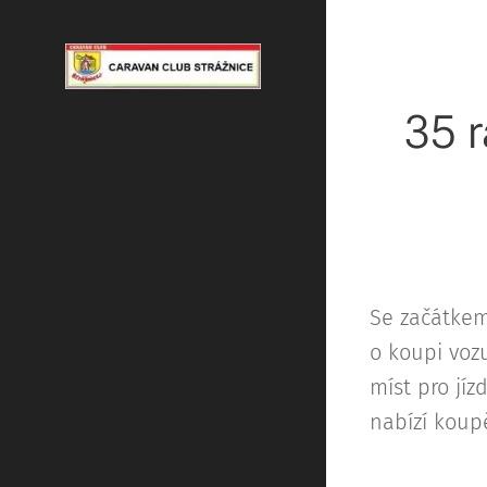
35 r
Se začátkem
o koupi voz
míst pro jíz
nabízí koup