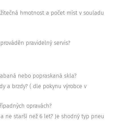
užitečná hmotnost a počet míst v souladu
l prováděn pravidelný servis?
škrabaná nebo popraskaná skla?
y a brzdy? ( dle pokynu výrobce v
případných opravách?
 ne starší než 6 let? Je shodný typ pneu