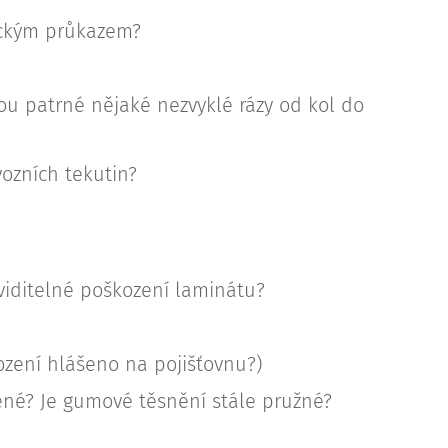
ickým průkazem?
sou patrné nějaké nezvyklé rázy od kol do
vozních tekutin?
viditelné poškození laminátu?
ození hlášeno na pojišťovnu?)
ené? Je gumové těsnění stále pružné?