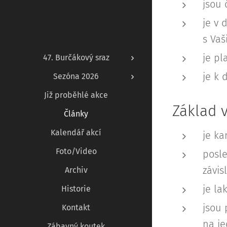
jsou 
je v 
s Vaš
je pl
47. Burčákový sraz
je k 
Sezóna 2026
Již proběhlé akce
Základ 
Články
Kalendář akcí
je ka
Foto/Video
posle
závis
Archiv
je la
Historie
jsou 
Kontakt
na je
Zábavný koutek