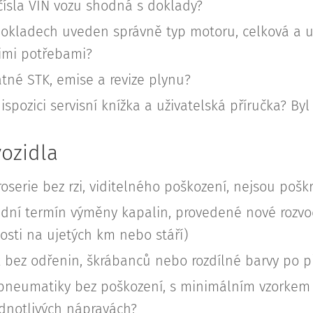
čísla VIN vozu shodná s doklady?
dokladech uveden správně typ motoru, celková a 
imi potřebami?
atné STK, emise a revize plynu?
dispozici servisní knížka a uživatelská příručka? By
vozidla
roserie bez rzi, viditelného poškození, nejsou po
dní termín výměny kapalin, provedené nové rozvod
losti na ujetých km nebo stáří)
k bez odřenin, škrábanců nebo rozdílné barvy po 
pneumatiky bez poškození, s minimálním vzorkem a
dnotlivých nápravách?