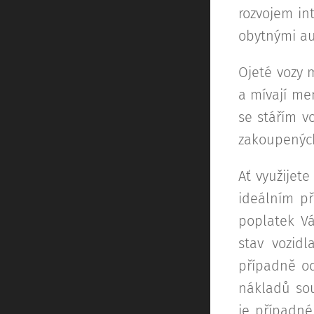
rozvojem in
obytnými au
Ojeté vozy m
a mívají men
se stářím v
zakoupených
Ať využijet
ideálním př
poplatek Vá
stav vozid
případně od
nákladů sou
je případné