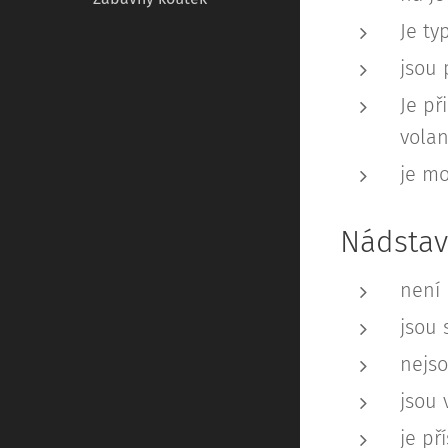
Je ty
jsou
Je př
vola
je mo
Nádsta
není 
jsou 
nejso
jsou 
je př