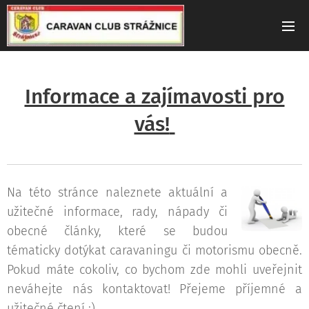
Informace a zajímavosti pro
vás!
Na této stránce naleznete aktuální a
užitečné informace, rady, nápady či
obecné články, které se budou
tématicky dotýkat caravaningu či motorismu obecně.
Pokud máte cokoliv, co bychom zde mohli uveřejnit
neváhejte nás kontaktovat! Přejeme příjemné a
užitečné čtení :)