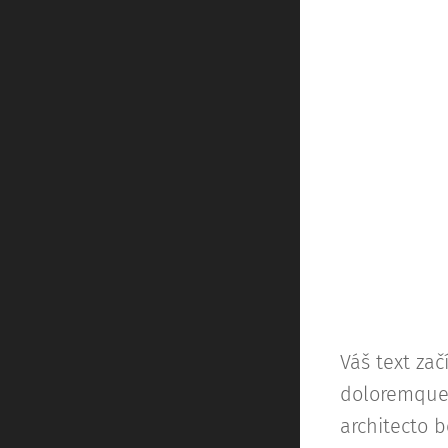
Váš text zač
doloremque 
architecto 