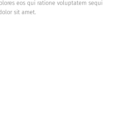
olores eos qui ratione voluptatem sequi
olor sit amet.