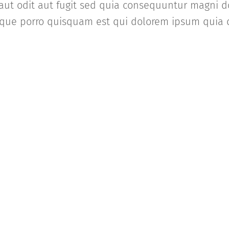
aut odit aut fugit sed quia consequuntur magni d
que porro quisquam est qui dolorem ipsum quia d